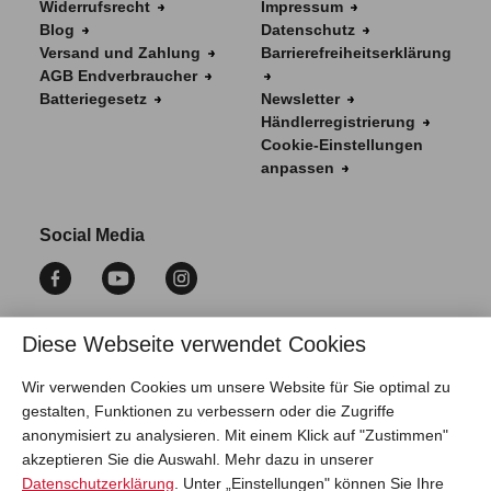
Widerrufsrecht
Impressum
Blog
Datenschutz
Versand und Zahlung
Barrierefreiheitserklärung
AGB Endverbraucher
Batteriegesetz
Newsletter
Händlerregistrierung
Cookie-Einstellungen
anpassen
Social Media
Diese Webseite verwendet Cookies
Vertrag widerrufen
Wir verwenden Cookies um unsere Website für Sie optimal zu
gestalten, Funktionen zu verbessern oder die Zugriffe
anonymisiert zu analysieren. Mit einem Klick auf "Zustimmen"
akzeptieren Sie die Auswahl. Mehr dazu in unserer
Datenschutzerklärung
. Unter „Einstellungen" können Sie Ihre