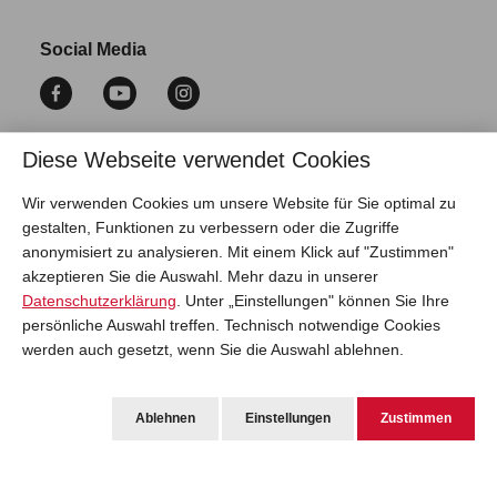
Social Media
Diese Webseite verwendet Cookies
Vertrag widerrufen
Wir verwenden Cookies um unsere Website für Sie optimal zu
gestalten, Funktionen zu verbessern oder die Zugriffe
anonymisiert zu analysieren. Mit einem Klick auf "Zustimmen"
akzeptieren Sie die Auswahl. Mehr dazu in unserer
Datenschutzerklärung
. Unter „Einstellungen" können Sie Ihre
persönliche Auswahl treffen. Technisch notwendige Cookies
werden auch gesetzt, wenn Sie die Auswahl ablehnen.
* Alle Preise inkl. gesetzl. Mehrwertsteuer zzgl.
Versandkosten
. Die
angegebenen Lieferzeiten gelten nur für den Versand innerhalb
Ablehnen
Einstellungen
Zustimmen
Deutschlands.
Fragen? Kontaktiere uns.
© Copyright Roland Werk GmbH 2026