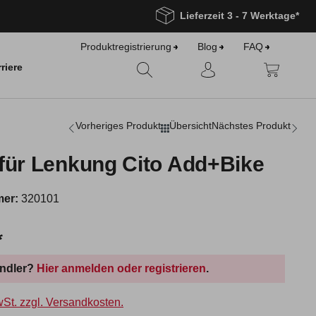
Lieferzeit 3 - 7 Werktage*
Produktregistrierung
Blog
FAQ
riere
Vorheriges Produkt
Übersicht
Nächstes Produkt
 für Lenkung Cito Add+Bike
mer:
320101
*
ändler?
Hier anmelden oder registrieren
.
wSt. zzgl. Versandkosten.