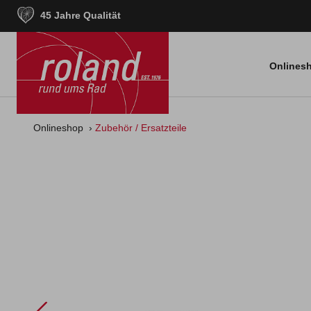
45 Jahre Qualität
springen
Zur Hauptnavigation springen
Onlines
Onlineshop
Zubehör / Ersatzteile
Bildergalerie überspringen