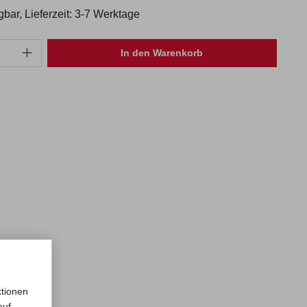
gbar, Lieferzeit: 3-7 Werktage
 Gib den gewünschten Wert ein oder benutze die Schaltflächen um die 
In den Warenkorb
ktionen
auf