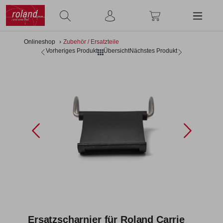
alt springen
Onlineshop
Zubehör / Ersatzteile
Vorheriges Produkt
Übersicht
Nächstes Produkt
Bildergalerie überspringen
Ersatzscharnier für Roland Carrie