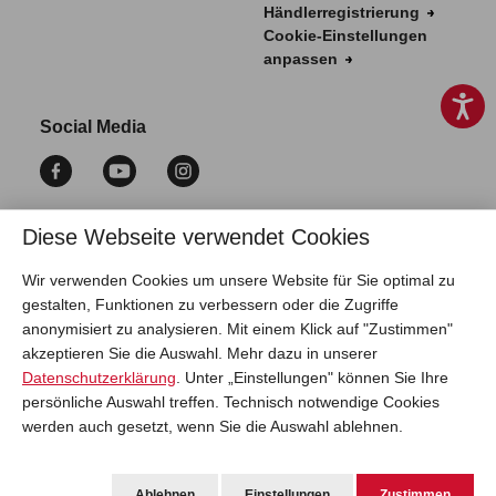
Händlerregistrierung
Cookie-Einstellungen
anpassen
Social Media
Diese Webseite verwendet Cookies
Vertrag widerrufen
Wir verwenden Cookies um unsere Website für Sie optimal zu
gestalten, Funktionen zu verbessern oder die Zugriffe
anonymisiert zu analysieren. Mit einem Klick auf "Zustimmen"
akzeptieren Sie die Auswahl. Mehr dazu in unserer
Datenschutzerklärung
. Unter „Einstellungen" können Sie Ihre
persönliche Auswahl treffen. Technisch notwendige Cookies
werden auch gesetzt, wenn Sie die Auswahl ablehnen.
* Alle Preise inkl. gesetzl. Mehrwertsteuer zzgl.
Versandkosten
. Die
angegebenen Lieferzeiten gelten nur für den Versand innerhalb
Ablehnen
Einstellungen
Zustimmen