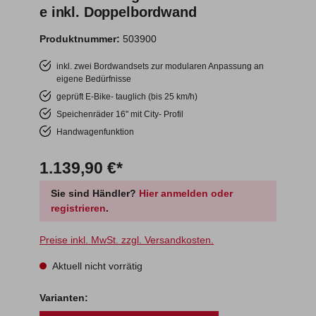
e inkl. Doppelbordwand
Produktnummer:
503900
inkl. zwei Bordwandsets zur modularen Anpassung an
eigene Bedürfnisse
geprüft E-Bike- tauglich (bis 25 km/h)
Speichenräder 16" mit City- Profil
Handwagenfunktion
1.139,90 €*
Sie sind Händler?
Hier anmelden oder
registrieren
.
Preise inkl. MwSt. zzgl. Versandkosten.
Aktuell nicht vorrätig
Varianten: