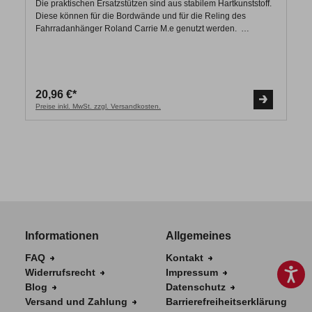
Die praktischen Ersatzstützen sind aus stabilem Hartkunststoff.
Diese können für die Bordwände und für die Reling des
Fahrradanhänger Roland Carrie M.e genutzt werden.
Lieferumfang: 1x Ersatzbordwandstütze/Ersatz-Relingstütze
Lieferant: Weber Kunststofftechnik GmbH Hersteller: Weber
Kunststofftechnik GmbH Website: Nicht Vorhanden
20,96 €*
Preise inkl. MwSt. zzgl. Versandkosten.
Informationen
Allgemeines
FAQ
Kontakt
Widerrufsrecht
Impressum
Blog
Datenschutz
Versand und Zahlung
Barrierefreiheitserklärung