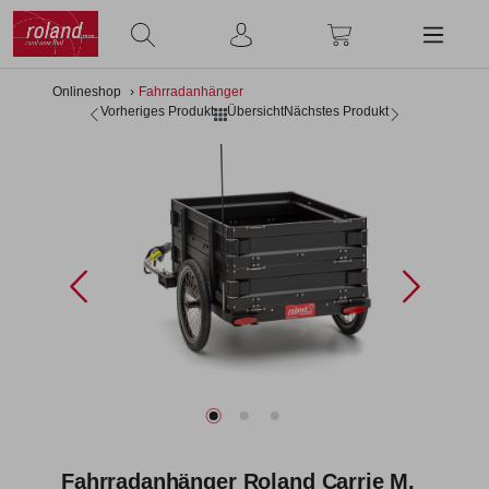
alt springen
Onlineshop
Fahrradanhänger
Vorheriges Produkt
Übersicht
Nächstes Produkt
Bildergalerie überspringen
Fahrradanhänger Roland Carrie M.