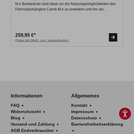
M.e Bordwände sind ideal um die Nutzungsmöglichkeiten des
Fahrradanhängers Carrie M.e zu erweitern und ihn als
modulare Transportbox zu nutzen. Zur Befestigung einer Plane
oder der Transporte, werden die Bordwände mit befestigten
Spannhäkchen geliefert. Durch die mitgelieferten Scharniere
werden die die Wände einfach und schnell montiert. Tipp:
259,95 €*
Wenn Sie Ihre Transporte vor Regen und Schmutz schützen
Preise inkl. MwSt. zzgl. Versandkosten.
möchten, ergänzen Sie den Carrie M.e. ganz einfach mit dem
speziell für dieses Modell entwickelten Deckel mit
Reling Lieferumfang: 1 x Satz Bordwände
Informationen
Allgemeines
FAQ
Kontakt
Widerrufsrecht
Impressum
Blog
Datenschutz
Versand und Zahlung
Barrierefreiheitserklärung
AGB Endverbraucher