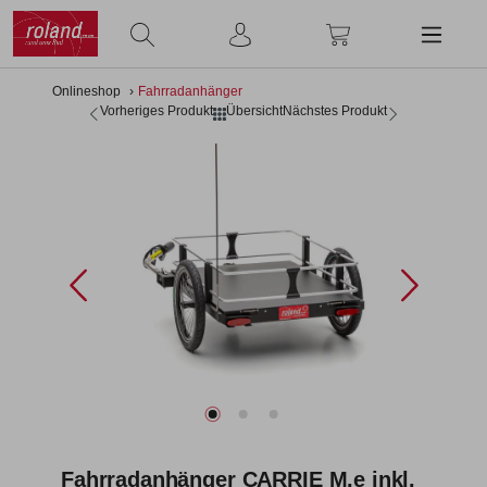
alt springen
Onlineshop
Fahrradanhänger
Vorheriges Produkt
Übersicht
Nächstes Produkt
Bildergalerie überspringen
Fahrradanhänger CARRIE M.e inkl.