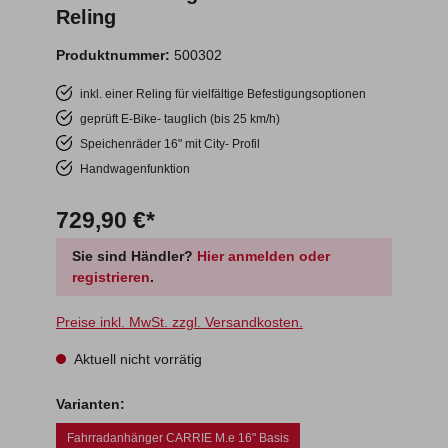
Reling
Produktnummer:
500302
inkl. einer Reling für vielfältige Befestigungsoptionen
geprüft E-Bike- tauglich (bis 25 km/h)
Speichenräder 16" mit City- Profil
Handwagenfunktion
729,90 €*
Sie sind Händler?
Hier anmelden oder
registrieren
.
Preise inkl. MwSt. zzgl. Versandkosten.
Aktuell nicht vorrätig
Varianten:
Fahrradanhänger CARRIE M.e 16" Basis