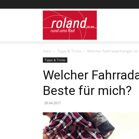
Roland
Start
Tipps & Tricks
Welcher Fahrradanhänger ist 
Werk
Tipps & Tricks
Welcher Fahrrada
Beste für mich?
–
28.04.2017
Blog