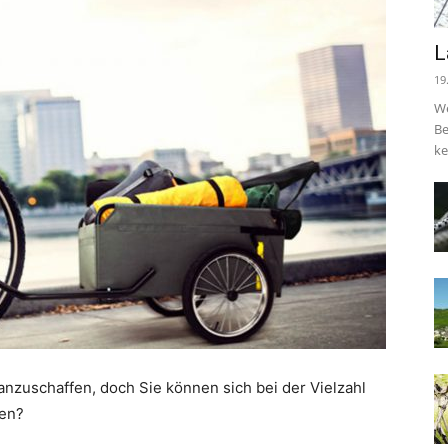
L
19
We
Be
ke
nzuschaffen, doch Sie können sich bei der Vielzahl
den?