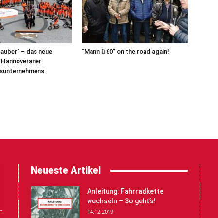
auber“ – das neue
“Mann ü 60” on the road again!
s Hannoveraner
sunternehmens
Neueste Artikel
Anleitung: Fahrradkette
wechseln – So geht’s!
14.12.2019