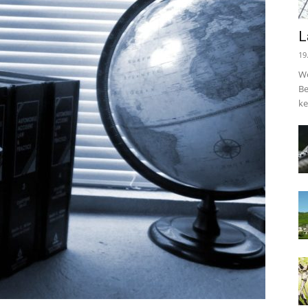
L
19
We
Be
ke